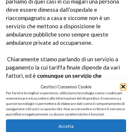
parliamo di quei casi in cui magari una persona
deve essere dimessa dall’ospedale e
riaccompagnato a casa e siccome non è un
servizio che mettono a disposizione le
ambulanze pubbliche sono sempre queste
ambulanze private ad occuparsene.
Chiaramente stiamo parlando di un servizio a
pagamento la cui tariffa finale dipende da vari
fattori, ed è
comunque un servizio che
dovrebbe essere programmato con grande
Gestisci Consenso Cookie
anticipo per non avere problemi.
Per fornire le migliori esperienze, utilizziamo tecnologie come i cookie per
memorizzare e/o accedere alle informazioni del dispositivo. Il consenso a
queste tecnologie ci permetterà di elaborare dati come il comportamento di
Programmare un servizio di pronto intervento
navigazione o ID unici su questo sito. Non acconsentire o ritirare il consenso
può influire negativamente su alcune caratteristiche e funzioni.
per le manifestazioni è sempre una buona idea
Accetta