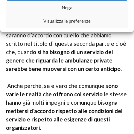
Di sicuro gli organizzatori di eventi ai quali
Nega
abbiamo fatto riferimento e abbiamo fatto solo
degli esempi rispetto a dei grandi eventi però
Visualizza le preferenze
potevano parlare anche di una classica fiera,
saranno d’accordo con quello che abbiamo
scritto nel titolo di questa seconda parte e cioè
che, quand
o si ha bisogno di un servizio del
genere che riguarda le ambulanze private
sarebbe bene muoversi con un certo anticipo.
Anche perché, se è vero che comunque s
ono
varie le realtà che offrono col servizio
le stesse
hanno già molti impegni e comunque bis
ogna
mettersi d’accordo rispetto alle condizioni del
servizio e rispetto alle esigenze di questi
organizzatori.