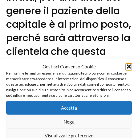
genere il paziente della
capitale è al primo posto,
perché sarà attraverso la
clientela che questa
impresa riuscirà ad
Gestisci Consenso Cookie
Per fornire le migliori esperienze, utilizziamo tecnologie come i cookie per
affermare la sua fama ed
memorizzare e/o accedere alle informazioni del dispositivo. Il consenso a
queste tecnologie ci permetterà di elaborare dati come il comportamento di
il suo buon nome, ad
navigazione o ID unici su questo sito. Non acconsentire o ritirare il consenso
può influire negativamente su alcune caratteristiche e funzioni.
accumulare tante nuove
Accetta
esperienze fondamentali
Nega
per la sua crescita
Visualizza le preferenze