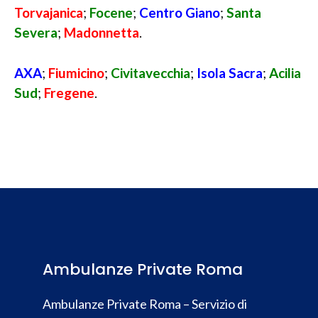
Torvajanica
;
Focene
;
Centro Giano
;
Santa
Severa
;
Madonnetta
.
AXA
;
Fiumicino
;
Civitavecchia
;
Isola Sacra
;
Acilia
Sud
;
Fregene
.
Ambulanze Private Roma
Ambulanze Private Roma – Servizio di