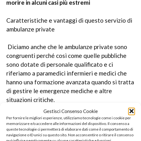
morire in alcuni casi più estremi
Caratteristiche e vantaggi di questo servizio di
ambulanze private
Diciamo anche che le ambulanze private sono
congruenti perché così come quelle pubbliche
sono dotate di personale qualificato e ci
riferiamo a paramedici infermieri e medici che
hanno una formazione avanzata quando si tratta
di gestire le emergenze mediche e altre
situazioni critiche.
Gestisci Consenso Cookie
Ovviamente avere a che fare con personale
Per fornire le migliori esperienze, utilizziamo tecnologie come i cookie per
memorizzare e/o accedere alle informazioni del dispositivo. Il consenso a
qualificato sarà la differenza nel momento in cui
queste tecnologie ci permetterà di elaborare dati come il comportamento di
ci si trova in quella situazione di emergenza
navigazione o ID unici su questo sito. Non acconsentire o ritirare il consenso
può influire negativamente su alcune caratteristiche e funzioni.