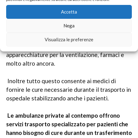
dove si può essere tra la vita e la morte.
Accetta
Diciamo inoltre che le ambulanze private sono
Nega
dotate di attrezzature mediche all’avanguardia
che permettono di poter fornire delle cure di
Visualizza le preferenze
alta qualità e che includono defibrillatori,
apparecchiature per la ventilazione, farmaci e
molto altro ancora.
Inoltre tutto questo consente ai medici di
fornire le cure necessarie durante il trasporto in
ospedale stabilizzando anche i pazienti.
Le ambulanze private al contempo offrono
servizi trasporto specializzato per pazienti che
hanno bisogno di cure durante un trasferimento