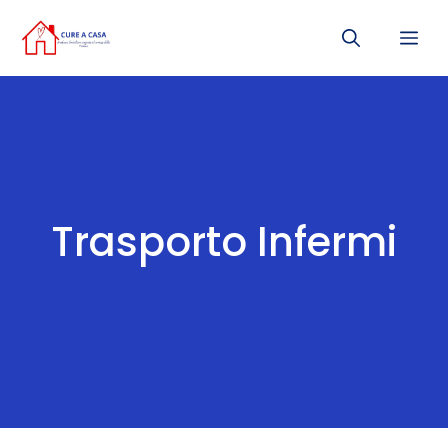
Vai
Me
al
contenuto
Trasporto Infermi