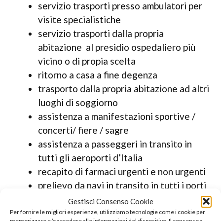
servizio trasporti presso ambulatori per
visite specialistiche
servizio trasporti dalla propria
abitazione al presidio ospedaliero più
vicino o di propia scelta
ritorno a casa a fine degenza
trasporto dalla propria abitazione ad altri
luoghi di soggiorno
assistenza a manifestazioni sportive /
concerti/ fiere / sagre
assistenza a passeggeri in transito in
tutti gli aeroporti d’Italia
recapito di farmaci urgenti e non urgenti
prelievo da navi in transito in tutti i porti
d’Italia
Gestisci Consenso Cookie
assistenza medica e infermieristica h24
Per fornire le migliori esperienze, utilizziamo tecnologie come i cookie per
memorizzare e/o accedere alle informazioni del dispositivo. Il consenso a