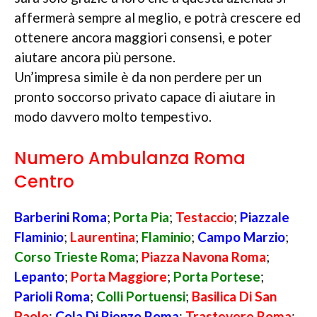
affermerà sempre al meglio, e potrà crescere ed
ottenere ancora maggiori consensi, e poter
aiutare ancora più persone.
Un’impresa simile è da non perdere per un
pronto soccorso privato capace di aiutare in
modo davvero molto tempestivo.
Numero Ambulanza Roma
Centro
Barberini Roma
;
Porta Pia
;
Testaccio
;
Piazzale
Flaminio
;
Laurentina
;
Flaminio
;
Campo Marzio
;
Corso Trieste Roma
;
Piazza Navona Roma
;
Lepanto
;
Porta Maggiore
;
Porta Portese
;
Parioli Roma
;
Colli Portuensi
;
Basilica Di San
Paolo
;
Cola Di Rienzo Roma
;
Trastevere Roma
;