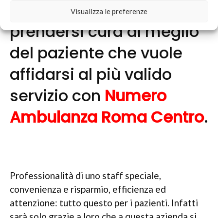
settore ed è in grado di
Visualizza le preferenze
prendersi cura al meglio
del paziente che vuole
affidarsi al più valido
servizio con
Numero
Ambulanza Roma Centro
.
Professionalità di uno staff speciale,
convenienza e risparmio, efficienza ed
attenzione: tutto questo per i pazienti. Infatti
sarà solo grazie a loro che a questa azienda si