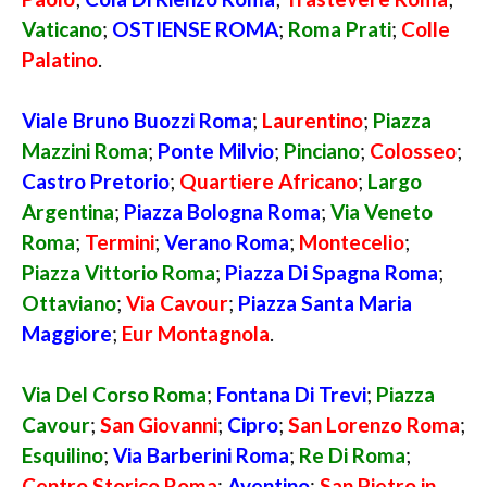
Vaticano
;
OSTIENSE ROMA
;
Roma Prati
;
Colle
Palatino
.
Viale Bruno Buozzi Roma
;
Laurentino
;
Piazza
Mazzini Roma
;
Ponte Milvio
;
Pinciano
;
Colosseo
;
Castro Pretorio
;
Quartiere Africano
;
Largo
Argentina
;
Piazza Bologna Roma
;
Via Veneto
Roma
;
Termini
;
Verano Roma
;
Montecelio
;
Piazza Vittorio Roma
;
Piazza Di Spagna Roma
;
Ottaviano
;
Via Cavour
;
Piazza Santa Maria
Maggiore
;
Eur Montagnola
.
Via Del Corso Roma
;
Fontana Di Trevi
;
Piazza
Cavour
;
San Giovanni
;
Cipro
;
San Lorenzo Roma
;
Esquilino
;
Via Barberini Roma
;
Re Di Roma
;
Centro Storico Roma
;
Aventino
;
San Pietro in