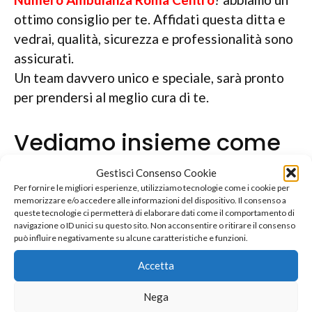
ottimo consiglio per te. Affidati questa ditta e
vedrai, qualità, sicurezza e professionalità sono
assicurati.
Un team davvero unico e speciale, sarà pronto
per prendersi al meglio cura di te.
Vediamo insieme come
e perché. Prima di tutto,
Gestisci Consenso Cookie
Per fornire le migliori esperienze, utilizziamo tecnologie come i cookie per
l’impresa ha uno staff
memorizzare e/o accedere alle informazioni del dispositivo. Il consenso a
queste tecnologie ci permetterà di elaborare dati come il comportamento di
speciale e professionale,
navigazione o ID unici su questo sito. Non acconsentire o ritirare il consenso
può influire negativamente su alcune caratteristiche e funzioni.
che vanta anni
Accetta
d’esperienza nel suo
Nega