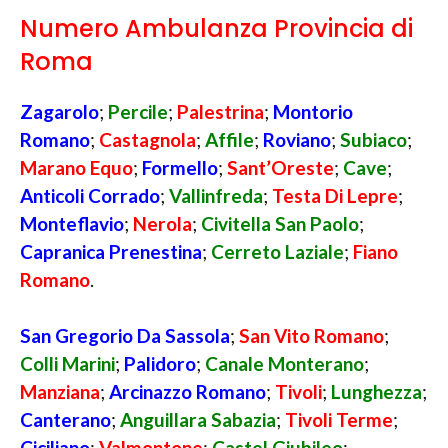
Numero Ambulanza Provincia di
Roma
Zagarolo
;
Percile
;
Palestrina
;
Montorio
Romano
;
Castagnola
;
Affile
;
Roviano
;
Subiaco
;
Marano Equo
;
Formello
;
Sant’Oreste
;
Cave
;
Anticoli Corrado
;
Vallinfreda
;
Testa Di Lepre
;
Monteflavio
;
Nerola
;
Civitella San Paolo
;
Capranica Prenestina
;
Cerreto Laziale
;
Fiano
Romano
.
San Gregorio Da Sassola
;
San Vito Romano
;
Colli Marini
;
Palidoro
;
Canale Monterano
;
Manziana
;
Arcinazzo Romano
;
Tivoli
;
Lunghezza
;
Canterano
;
Anguillara Sabazia
;
Tivoli Terme
;
Ciciliano
;
Valmontone
;
Castel Giubileo
;