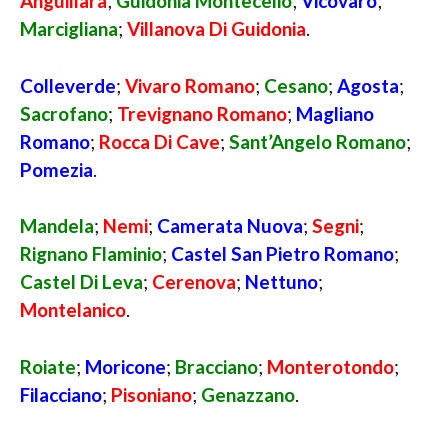
Anguillara
;
Guidonia Montecelio
;
Vicovaro
;
Marcigliana
;
Villanova Di Guidonia
.
Colleverde
;
Vivaro Romano
;
Cesano
;
Agosta
;
Sacrofano
;
Trevignano Romano
;
Magliano
Romano
;
Rocca Di Cave
;
Sant’Angelo Romano
;
Pomezia
.
Mandela
;
Nemi
;
Camerata Nuova
;
Segni
;
Rignano Flaminio
;
Castel San Pietro Romano
;
Castel Di Leva
;
Cerenova
;
Nettuno
;
Montelanico
.
Roiate
;
Moricone
;
Bracciano
;
Monterotondo
;
Filacciano
;
Pisoniano
;
Genazzano
.