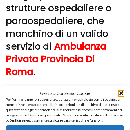
strutture ospedaliere o
paraospedaliere, che
manchino di un valido
servizio di
Ambulanza
Privata Provincia Di
Roma
.
Ecco perché una ditta del genere, negli ultimi
Gestisci Consenso Cookie
tempi, è stata davvero ritenuta di grandissimo
Per fornire le migliori esperienze, utilizziamo tecnologie come i cookie per
valore, una vera fortuna per la salute di tutti
memorizzare e/o accedere alle informazioni del dispositivo. Il consenso a
queste tecnologie ci permetterà di elaborare dati come il comportamento di
quanti i cittadini, nella zona e nei dintorni. La
navigazione o ID unici su questo sito. Non acconsentire o ritirare il consenso
ditta migliore in fatto di
Ambulanza Privata
può influire negativamente su alcune caratteristiche e funzioni.
Provincia Di Roma
: provare per credere, il