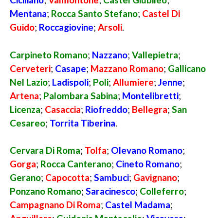
Mentana
;
Rocca Santo Stefano
;
Castel Di
Guido
;
Roccagiovine
;
Arsoli
.
Carpineto Romano
;
Nazzano
;
Vallepietra
;
Cerveteri
;
Casape
;
Mazzano Romano
;
Gallicano
Nel Lazio
;
Ladispoli
;
Poli
;
Allumiere
;
Jenne
;
Artena
;
Palombara Sabina
;
Montelibretti
;
Licenza
;
Casaccia
;
Riofreddo
;
Bellegra
;
San
Cesareo
;
Torrita Tiberina
.
Cervara Di Roma
;
Tolfa
;
Olevano Romano
;
Gorga
;
Rocca Canterano
;
Cineto Romano
;
Gerano
;
Capocotta
;
Sambuci
;
Gavignano
;
Ponzano Romano
;
Saracinesco
;
Colleferro
;
Campagnano Di Roma
;
Castel Madama
;