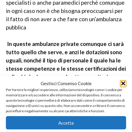
specialisti o anche paramedici perché comunque
in ogni caso non è che bisogna preoccuparsi per
il fatto di non aver a che fare con un’ambulanza
pubblica
In queste ambulanze private comunque ci sarà
tutto quello che serve, e anzi le dotazioni sono
uguali, nonché il tipo di personale il quale ha le
stesse competenze e le stesse certificazioni dei
colleghi che lavorano nel settore sanitario
Gestisci Consenso Cookie
pubblico.
Per fornire le migliori esperienze, utilizziamo tecnologie come i cookie per
memorizzare e/o accedere alle informazioni del dispositivo. Il consenso a
queste tecnologie ci permetterà di elaborare dati come il comportamento di
Altre situazioni che possono essere legate
navigazione o ID unici su questo sito. Non acconsentire o ritirare il consenso
all’ambulanza privata
può influire negativamente su alcune caratteristiche e funzioni.
Accetta
Bisogna quindi dire che un’ambulanza privata