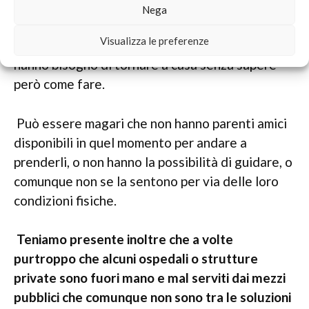
non è solo utile per queste situazioni perché per
Nega
esempio ormai è spesso molto utilizzata dai
Visualizza le preferenze
pazienti che sono stati ricoverati a lungo e
hanno bisogno di tornare a casa senza sapere
però come fare.
Può essere magari che non hanno parenti amici
disponibili in quel momento per andare a
prenderli, o non hanno la possibilità di guidare, o
comunque non se la sentono per via delle loro
condizioni fisiche.
Teniamo presente inoltre che a volte
purtroppo che alcuni ospedali o strutture
private sono fuori mano e mal serviti dai mezzi
pubblici che comunque non sono tra le soluzioni