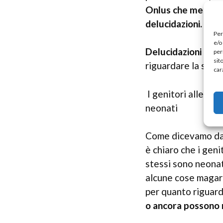
Onlus che mettono 
delucidazioni.
Per
e/o
Delucidazioni sia s
per
sit
riguardare la situ
car
I genitori alle pr
neonati
Come dicevamo dal
è chiaro che i geni
stessi sono neona
alcune cose magari
per quanto riguarda
o ancora possono 