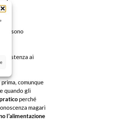
delle
e
 possono
’assistenza ai
ze
o prima, comunque
a e quando gli
 pratico
perché
 conoscenza magari
no l’alimentazione