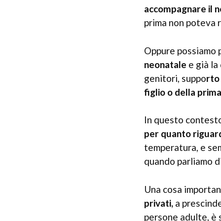
accompagnare il ne
prima non poteva r
Oppure possiamo pa
neonatale
e già la
genitori, suppo
rto
figlio o della prima
In questo contesto
per quanto riguard
temperatura, e sem
quando parliamo d
Una cosa important
privati,
a prescind
persone adulte, è 