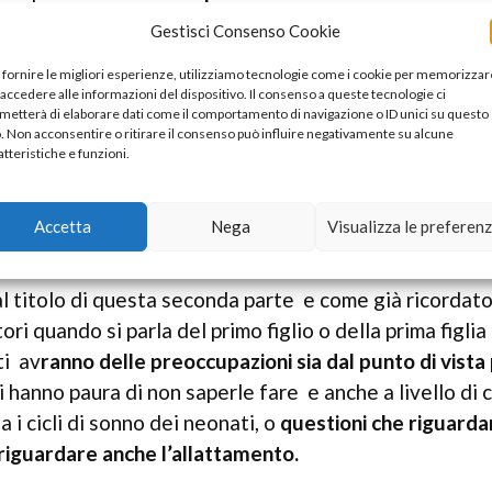
a disposizione questi servizi così da poter ricevere 
Gestisci Consenso Cookie
 fornire le migliori esperienze, utilizziamo tecnologie come i cookie per memorizzar
 accedere alle informazioni del dispositivo. Il consenso a queste tecnologie ci
ul servizio e sia anche consigli e informazioni varie
che
metterà di elaborare dati come il comportamento di navigazione o ID unici su questo
o. Non acconsentire o ritirare il consenso può influire negativamente su alcune
azione del neonato o della neonata nello specifico
atteristiche e funzioni.
ime armi sono sempre preoccupati per quanto riguarda l
Accetta
Nega
Visualizza le preferen
 titolo di questa seconda parte e come già ricordat
tori quando si parla del primo figlio o della prima figli
ti av
ranno delle preoccupazioni sia dal punto di vista
 hanno paura di non saperle fare e anche a livello di
 i cicli di sonno dei neonati, o
questioni che riguarda
riguardare anche l’allattamento.