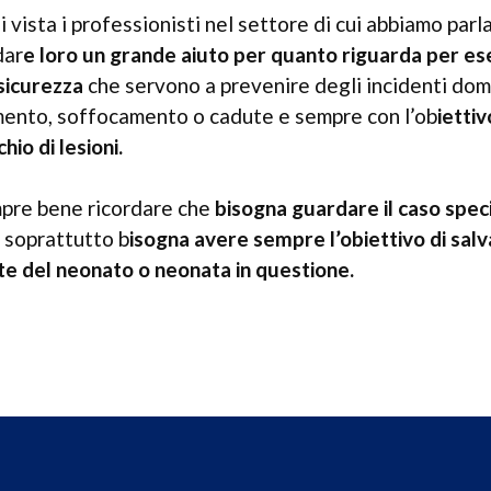
 vista i professionisti nel settore di cui abbiamo parl
dar
e loro un grande aiuto per quanto riguarda per e
 sicurezza
che servono a prevenire degli incidenti dom
amento, soffocamento o cadute e sempre con l’ob
iettiv
io di lesioni.
re bene ricordare che
bisogna guardare il caso speci
e soprattutto b
isogna avere sempre l’obiettivo di sal
ute del neonato o neonata in questione.