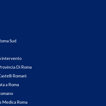
d
Roma Sud
o intervento
rovincia Di Roma
astelli Romani
ata a Roma
 Romano
rs Medica Roma