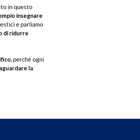
ato in questo
sempio insegnare
estici e parliamo
o di ridurre
fico,
perché ogni
vaguardare la