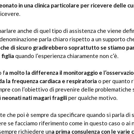
onato in una clinica particolare per ricevere delle c
icevere.
rlare anche di quel tipo di assistenza che viene defi
 denominazione parla chiaro rispetto a un supporto che
 che di sicuro gradirebbero soprattutto se stiamo pa
 figlia
quando l’esperienza chiaramente non c’è.
 f
a molto la differenza il monitoraggio e l’osservazi
a la frequenza cardiaca e respiratoria
o per quanto r
pre con l’obiettivo di prevenire delle problematiche
i
neonati nati magari fragili
per qualche motivo.
e che poi è sempre da specificare quando si parla di 
ere se facciamo riferimento come in questo caso o ai 
sempre richiedere un
a prima consulenza con le varie 