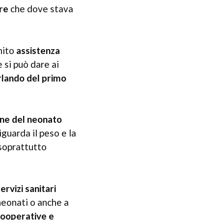
ure
che dove stava
nito
assistenza
 si può dare ai
rlando del primo
one del neonato
iguarda il peso e la
 soprattutto
s
ervizi sanitari
neonati o anche a
cooperative e