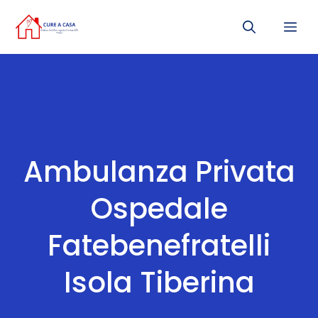
Vai
Me
al
contenuto
Ambulanza Privata
Ospedale
Fatebenefratelli
Isola Tiberina