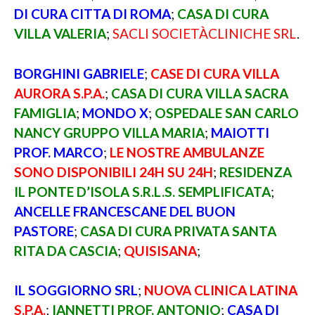
DI CURA CITTA DI ROMA
;
CASA DI CURA
VILLA VALERIA
;
SACLI SOCIETÀCLINICHE SRL
.
BORGHINI GABRIELE
;
CASE DI CURA VILLA
AURORA S.P.A.
;
CASA DI CURA VILLA SACRA
FAMIGLIA
;
MONDO X
;
OSPEDALE SAN CARLO
NANCY GRUPPO VILLA MARIA
;
MAIOTTI
PROF. MARCO
;
LE NOSTRE AMBULANZE
SONO DISPONIBILI 24H SU 24H
;
RESIDENZA
IL PONTE D’ISOLA S.R.L.S. SEMPLIFICATA
;
ANCELLE FRANCESCANE DEL BUON
PASTORE
;
CASA DI CURA PRIVATA SANTA
RITA DA CASCIA
;
QUISISANA
;
IL SOGGIORNO SRL
;
NUOVA CLINICA LATINA
S.P.A.
;
IANNETTI PROF. ANTONIO
;
CASA DI