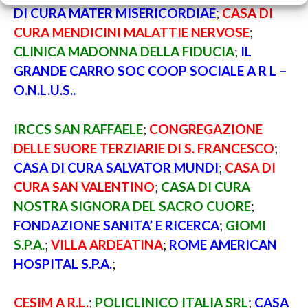
DI CURA MATER MISERICORDIAE
;
CASA DI
CURA MENDICINI MALATTIE NERVOSE
;
CLINICA MADONNA DELLA FIDUCIA
;
IL
GRANDE CARRO SOC COOP SOCIALE A R L –
O.N.L.U.S..
IRCCS SAN RAFFAELE
;
CONGREGAZIONE
DELLE SUORE TERZIARIE DI S. FRANCESCO
;
CASA DI CURA SALVATOR MUNDI
;
CASA DI
CURA SAN VALENTINO
;
CASA DI CURA
NOSTRA SIGNORA DEL SACRO CUORE
;
FONDAZIONE SANITA’ E RICERCA
;
GIOMI
S.P.A.
;
VILLA ARDEATINA
;
ROME AMERICAN
HOSPITAL S.P.A.
;
CESIM A R.L.
;
POLICLINICO ITALIA SRL
;
CASA