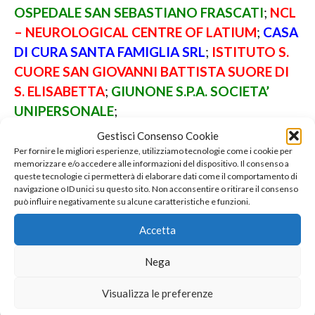
OSPEDALE SAN SEBASTIANO FRASCATI
;
NCL
– NEUROLOGICAL CENTRE OF LATIUM
;
CASA
DI CURA SANTA FAMIGLIA SRL
;
ISTITUTO S.
CUORE SAN GIOVANNI BATTISTA SUORE DI
S. ELISABETTA
;
GIUNONE S.P.A. SOCIETA’
UNIPERSONALE
;
Gestisci Consenso Cookie
CASA DI CURA SAN RAFFAELE PORTUENSE
;
Per fornire le migliori esperienze, utilizziamo tecnologie come i cookie per
memorizzare e/o accedere alle informazioni del dispositivo. Il consenso a
CASE DI CURA SANATRIX
;
CENTRO
queste tecnologie ci permetterà di elaborare dati come il comportamento di
NAZIONALE LASER
;
CASA DI CURA VILLA
navigazione o ID unici su questo sito. Non acconsentire o ritirare il consenso
può influire negativamente su alcune caratteristiche e funzioni.
TIBERIA
;
CASA DI CURA VILLA BETANIA
;
CASA DI CURA VILLA GIUSEPPINA
;
Accetta
Nega
AZIENDA OSPEDALIERA S. CAMILLO –
FORLANINI
;
CIANFRONE PROF. GIANCARLO
;
Visualizza le preferenze
OSPEDALE AZIENDA SAN FILIPPO NERI
;
CASA