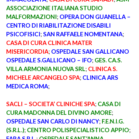
ASSOCIAZIONE ITALIANA STUDIO
MALFORMAZIONI
;
OPERA DON GUANELLA –
CENTRO DI RIABILITAZIONE DISABILI
PSICOFISICI
;
SAN RAFFAELE NOMENTANA
;
CASA DI CURA CLINICA MATER
MISERICORDIA
;
OSPEDALE SAN GALLICANO
OSPEDALE S.GALLICANO – IFO
;
GES. CA.S.
VILLA ARMONIA NUOVA SRL
;
CLINICA S.
MICHELE ARCANGELO SPA
;
CLINICA ARS
MEDICA ROMA
;
SACLI – SOCIETA’ CLINICHE SPA
;
CASA DI
CURA MADONNA DEL DIVINO AMORE
;
OSPEDALE SAN CARLO DI NANCY
;
F.E.N.I.G.
(S.R.L.)
;
CENTRO POLISPECIALISTICO APPIO
;
FARA S.R.L.
;
OSPEDALE SANT’ANNA