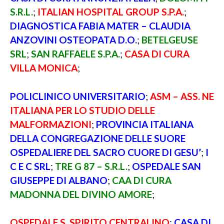
S.R.L.
;
ITALIAN HOSPITAL GROUP S.P.A.
;
DIAGNOSTICA FABIA MATER – CLAUDIA
ANZOVINI OSTEOPATA D.O.
;
BETELGEUSE
SRL
;
SAN RAFFAELE S.P.A.
;
CASA DI CURA
VILLA MONICA
;
POLICLINICO UNIVERSITARIO
;
ASM – ASS. NE
ITALIANA PER LO STUDIO DELLE
MALFORMAZIONI
;
PROVINCIA ITALIANA
DELLA CONGREGAZIONE DELLE SUORE
OSPEDALIERE DEL SACRO CUORE DI GESU’
;
I
C E C SRL
;
TRE G 87 – S.R.L.
;
OSPEDALE SAN
GIUSEPPE DI ALBANO
;
CAA DI CURA
MADONNA DEL DIVINO AMORE
;
OSPEDALE S. SPIRITO CENTRALINO
;
CASA DI